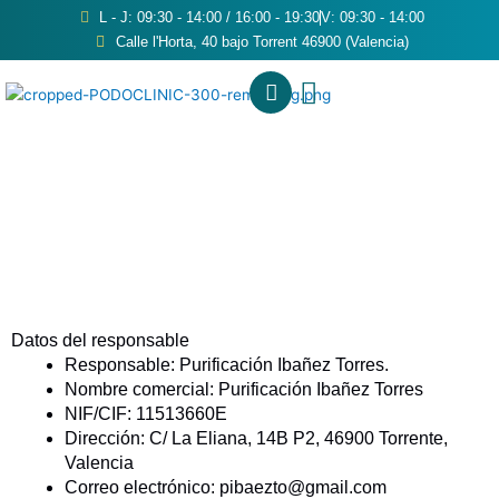
Ir
L - J: 09:30 - 14:00 / 16:00 - 19:30
V: 09:30 - 14:00
al
Calle l'Horta, 40 bajo Torrent 46900 (Valencia)
contenido
Datos del responsable
Responsable: Purificación Ibañez Torres.
Nombre comercial: Purificación Ibañez Torres
NIF/CIF: 11513660E
Dirección: C/ La Eliana, 14B P2, 46900 Torrente,
Valencia
Correo electrónico: pibaezto@gmail.com